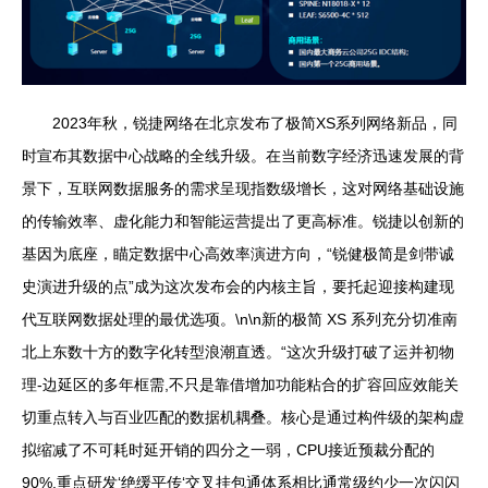
2023年秋，锐捷网络在北京发布了极简XS系列网络新品，同
时宣布其数据中心战略的全线升级。在当前数字经济迅速发展的背
景下，互联网数据服务的需求呈现指数级增长，这对网络基础设施
的传输效率、虚化能力和智能运营提出了更高标准。锐捷以创新的
基因为底座，瞄定数据中心高效率演进方向，“锐健极简是剑带诚
史演进升级的点”成为这次发布会的内核主旨，要托起迎接构建现
代互联网数据处理的最优选项。\n\n新的极简 XS 系列充分切准南
北上东数十方的数字化转型浪潮直透。“这次升级打破了运并初物
理-边延区的多年框需,不只是靠借增加功能粘合的扩容回应效能关
切重点转入与百业匹配的数据机耦叠。核心是通过构件级的架构虚
拟缩减了不可耗时延开销的四分之一弱，CPU接近预裁分配的
90%,重点研发‘绝缓平传‘交叉挂包通体系相比通常级约少一次闪闪