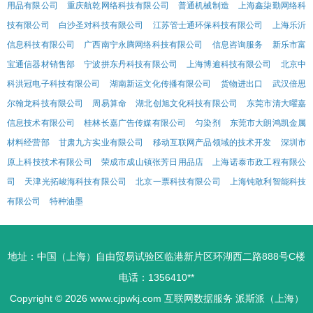
用品有限公司
重庆航乾网络科技有限公司
普通机械制造
上海鑫柒勤网络科
技有限公司
白沙圣对科技有限公司
江苏管士通环保科技有限公司
上海乐沂
信息科技有限公司
广西南宁永腾网络科技有限公司
信息咨询服务
新乐市富
宝通信器材销售部
宁波拼东丹科技有限公司
上海博逾科技有限公司
北京中
科洪冠电子科技有限公司
湖南新运文化传播有限公司
货物进出口
武汉倍思
尔翰龙科技有限公司
周易算命
湖北创旭文化科技有限公司
东莞市清大曜嘉
信息技术有限公司
桂林长嘉广告传媒有限公司
匀染剂
东莞市大朗鸿凯金属
材料经营部
甘肃九方实业有限公司
移动互联网产品领域的技术开发
深圳市
原上科技技术有限公司
荣成市成山镇张芳日用品店
上海诺泰市政工程有限公
司
天津光拓峻海科技有限公司
北京一票科技有限公司
上海钝敢利智能科技
有限公司
特种油墨
地址：中国（上海）自由贸易试验区临港新片区环湖西二路888号C楼
电话：1356410**
Copyright © 2026
www.cjpwkj.com
互联网数据服务
派斯派（上海）