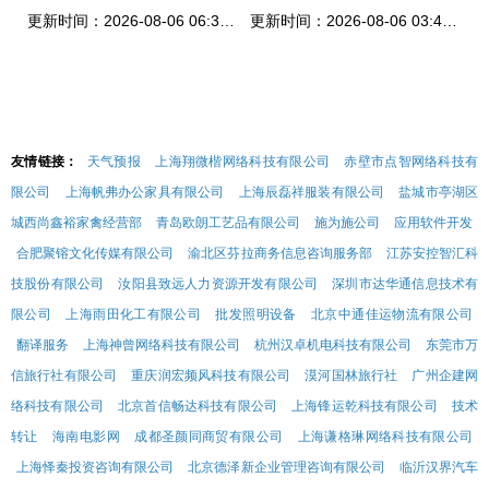
更新时间：2026-08-06 06:39:12
更新时间：2026-08-06 03:45:41
友情链接：
天气预报
上海翔微楷网络科技有限公司
赤壁市点智网络科技有
限公司
上海帆弗办公家具有限公司
上海辰磊祥服装有限公司
盐城市亭湖区
城西尚鑫裕家禽经营部
青岛欧朗工艺品有限公司
施为施公司
应用软件开发
合肥聚镕文化传媒有限公司
渝北区芬拉商务信息咨询服务部
江苏安控智汇科
技股份有限公司
汝阳县致远人力资源开发有限公司
深圳市达华通信息技术有
限公司
上海雨田化工有限公司
批发照明设备
北京中通佳运物流有限公司
翻译服务
上海神曾网络科技有限公司
杭州汉卓机电科技有限公司
东莞市万
信旅行社有限公司
重庆润宏频风科技有限公司
漠河国林旅行社
广州企建网
络科技有限公司
北京首信畅达科技有限公司
上海锋运乾科技有限公司
技术
转让
海南电影网
成都圣颜同商贸有限公司
上海谦格琳网络科技有限公司
上海怿秦投资咨询有限公司
北京德泽新企业管理咨询有限公司
临沂汉界汽车